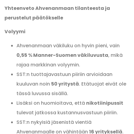
Yhteenveto Ahvenanmaan tilanteesta ja
perustelut päätökselle
Volyymi
Ahvenanmaan väkiluku on hyvin pieni, vain
0,55 % Manner-Suomen väkiluvusta
, mikä
rajaa markkinan volyymin.
SST:n tuottajavastuun piiriin arvioidaan
kuuluvan noin
50 yritystä
. Etätuojat eivät ole
tässä luvussa sisällä.
Lisäksi on huomioitava, että
nikotiinipussit
tulevat jatkossa kustannusvastuun piiriin.
SST:n nykyisiä jäsenistä vientiä
Ahvenanmaalle on vähintään
16 yrityksellä
.