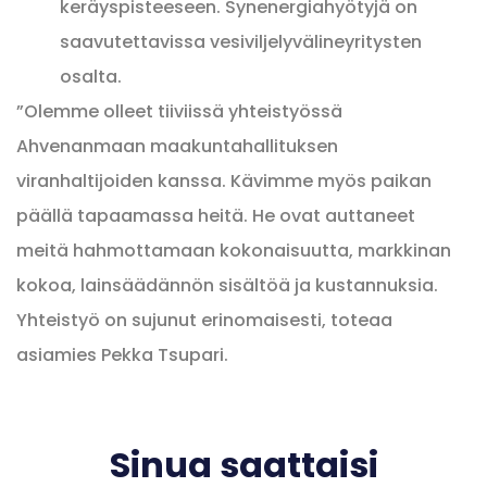
keräyspisteeseen. Synenergiahyötyjä on
saavutettavissa vesiviljelyvälineyritysten
osalta.
”Olemme olleet tiiviissä yhteistyössä
Ahvenanmaan maakuntahallituksen
viranhaltijoiden kanssa. Kävimme myös paikan
päällä tapaamassa heitä. He ovat auttaneet
meitä hahmottamaan kokonaisuutta, markkinan
kokoa, lainsäädännön sisältöä ja kustannuksia.
Yhteistyö on sujunut erinomaisesti, toteaa
asiamies Pekka Tsupari.
Sinua saattaisi