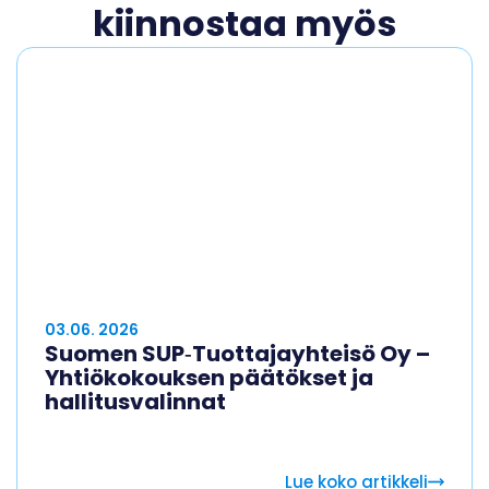
kiinnostaa myös
03.06. 2026
Suomen SUP‑Tuottajayhteisö Oy –
Yhtiökokouksen päätökset ja
hallitusvalinnat
Lue koko artikkeli