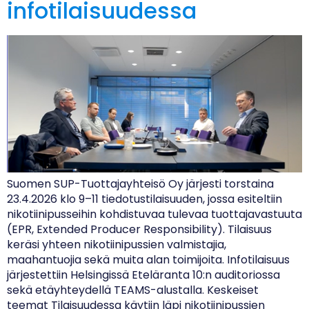
infotilaisuudessa
Suomen SUP-Tuottajayhteisö Oy järjesti torstaina
23.4.2026 klo 9–11 tiedotustilaisuuden, jossa esiteltiin
nikotiinipusseihin kohdistuvaa tulevaa tuottajavastuuta
(EPR, Extended Producer Responsibility). Tilaisuus
keräsi yhteen nikotiinipussien valmistajia,
maahantuojia sekä muita alan toimijoita. Infotilaisuus
järjestettiin Helsingissä Eteläranta 10:n auditoriossa
sekä etäyhteydellä TEAMS-alustalla. Keskeiset
teemat Tilaisuudessa käytiin läpi nikotiinipussien