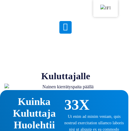
FI
Kuluttajalle
Kuinka
33X
Kuluttaja
Ut enim ad minim veniam, quis
Huolehtii
nostrud exercitation ullamco laboris
nisi ut aliquip ex ea commodo