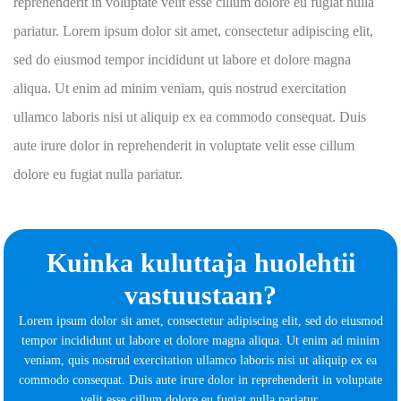
reprehenderit in voluptate velit esse cillum dolore eu fugiat nulla
pariatur. Lorem ipsum dolor sit amet, consectetur adipiscing elit,
sed do eiusmod tempor incididunt ut labore et dolore magna
aliqua. Ut enim ad minim veniam, quis nostrud exercitation
ullamco laboris nisi ut aliquip ex ea commodo consequat. Duis
aute irure dolor in reprehenderit in voluptate velit esse cillum
dolore eu fugiat nulla pariatur.
Kuinka kuluttaja huolehtii
vastuustaan?
Lorem ipsum dolor sit amet, consectetur adipiscing elit, sed do eiusmod
tempor incididunt ut labore et dolore magna aliqua. Ut enim ad minim
veniam, quis nostrud exercitation ullamco laboris nisi ut aliquip ex ea
commodo consequat. Duis aute irure dolor in reprehenderit in voluptate
velit esse cillum dolore eu fugiat nulla pariatur.