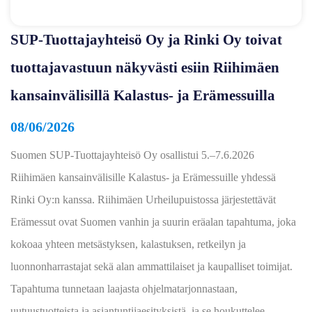
SUP‑Tuottajayhteisö Oy ja Rinki Oy toivat
tuottajavastuun näkyvästi esiin Riihimäen
kansainvälisillä Kalastus‑ ja Erämessuilla
08/06/2026
Suomen SUP‑Tuottajayhteisö Oy osallistui 5.–7.6.2026
Riihimäen kansainvälisille Kalastus‑ ja Erämessuille yhdessä
Rinki Oy:n kanssa. Riihimäen Urheilupuistossa järjestettävät
Erämessut ovat Suomen vanhin ja suurin eräalan tapahtuma, joka
kokoaa yhteen metsästyksen, kalastuksen, retkeilyn ja
luonnonharrastajat sekä alan ammattilaiset ja kaupalliset toimijat.
Tapahtuma tunnetaan laajasta ohjelmatarjonnastaan,
uutuustuotteista ja asiantuntijaesityksistä, ja se houkuttelee