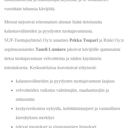
vuosittain tuhansia kävijöitä.
Messut tarjosivat erinomaisen alustan lisätä tietoisuutta
kalastusvälineiden ja pyydysten tuottajavastuusta.
SUP‑Tuottajayhteisö Oy:n asiamies
Pekka Tsupari
ja Rinki Oy:n
sopimusasiamies
Taneli Lumiaro
jakoivat kävijöille ajantasaista
tietoa tuottajavastuun velvoitteista ja niiden käytännön
toteutuksesta. Keskusteluissa korostuivat erityisesti:
kalastusvälineiden ja pyydysten tuottajavastuun laajuus
velvoitteiden vaikutus valmistajiin, maahantuojiin ja
etätuontiin
keräysverkoston nykytila, kehittämistarpeet ja vastuullisen
kierrätyksen merkitys
tulevat muutokset ja viranomaisten linjaukset