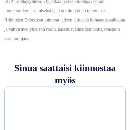
SUP‑Tuottajayhteisö Oy jatkaa työtään tuottajavastuun
tunnettuuden lisäämiseksi ja alan toimijoiden tukemiseksi.
Riihimäen Erämessut toimivat jälleen tärkeänä kohtaamispaikkana
ja vahvistivat yhteisön roolia kalastusvälineiden tuottajavastuun
asiantuntijana.
Sinua saattaisi kiinnostaa
myös