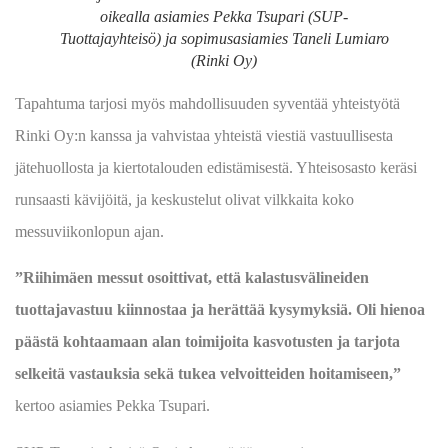
oikealla asiamies Pekka Tsupari (SUP-
Tuottajayhteisö) ja sopimusasiamies Taneli Lumiaro
(Rinki Oy)
Tapahtuma tarjosi myös mahdollisuuden syventää yhteistyötä
Rinki Oy:n kanssa ja vahvistaa yhteistä viestiä vastuullisesta
jätehuollosta ja kiertotalouden edistämisestä. Yhteisosasto keräsi
runsaasti kävijöitä, ja keskustelut olivat vilkkaita koko
messuviikonlopun ajan.
”Riihimäen messut osoittivat, että kalastusvälineiden
tuottajavastuu kiinnostaa ja herättää kysymyksiä. Oli hienoa
päästä kohtaamaan alan toimijoita kasvotusten ja tarjota
selkeitä vastauksia sekä tukea velvoitteiden hoitamiseen,”
kertoo asiamies Pekka Tsupari.